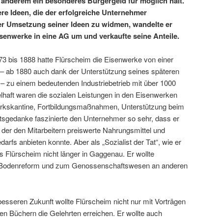
r anderem ein besonderes Bürgergeld für möglich hält.
re Ideen, die der erfolgreiche Unternehmer
er Umsetzung seiner Ideen zu widmen, wandelte er
isenwerke in eine AG um und verkaufte seine Anteile.
73 bis 1888 hatte Flürscheim die Eisenwerke von einer
n – ab 1880 auch dank der Unterstützung seines späteren
 zu einem bedeutenden Industriebetrieb mit über 1000
ielhaft waren die sozialen Leistungen in den Eisenwerken
rkskantine, Fortbildungsmaßnahmen, Unterstützung beim
gedanke faszinierte den Unternehmer so sehr, dass er
der den Mitarbeitern preiswerte Nahrungsmittel und
darfs anbieten konnte. Aber als „Sozialist der Tat“, wie er
es Flürscheim nicht länger in Gaggenau. Er wollte
r Bodenreform und zum Genossenschaftswesen an anderen
besseren Zukunft wollte Flürscheim nicht nur mit Vorträgen
cken Büchern die Gelehrten erreichen. Er wollte auch