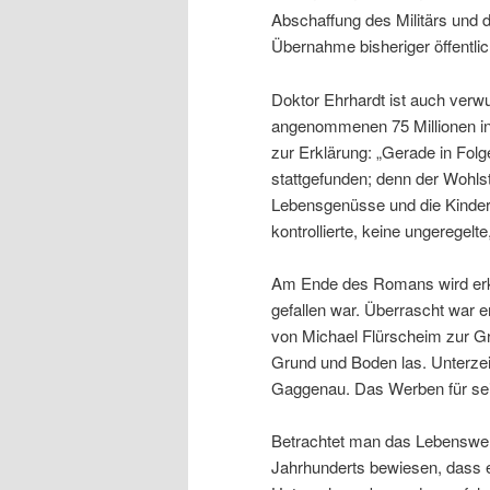
Abschaffung des Militärs und 
Übernahme bisheriger öffentli
Doktor Ehrhardt ist auch verw
angenommenen 75 Millionen in
zur Erklärung: „Gerade in Fol
stattgefunden; denn der Wohlst
Lebensgenüsse und die Kinder
kontrollierte, keine ungeregelt
Am Ende des Romans wird erkl
gefallen war. Überrascht war e
von Michael Flürscheim zur Gr
Grund und Boden las. Unterzei
Gaggenau. Das Werben für sein
Betrachtet man das Lebenswer
Jahrhunderts bewiesen, dass e