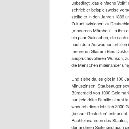
unbedingt „das einfache Volk“ m
schrieb er beispielsweise ver
stellte er in den Jahren 1886 
Zukunftsvisionen zu Deutschlan
„modernes Märchen“. In ihm er
ein paar Galoschen, die nach
nach dem Aufwachen erfüllen
mehreren Gläsern Bier. Doktor 
anspruchsvolleren Wunsch, zu 
die Menschen miteinander um
Und siehe da, es gibt in 100 J
Minuszinsen, Staubsauger sowie
Bürgergeld von 1000 Goldmark j
nur jede dritte Familie nimmt 
wodurch diese letztlich 3000
„besser Gestellten“ entsprich
Pachteinnahmen des Staates, 
der anderen Seite sind auch d