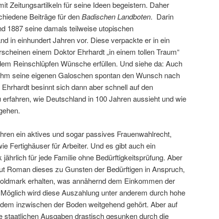
it Zeitungsartilkeln für seine Ideen begeistern. Daher
schiedene Beiträge für den
Badischen Landboten
. Darin
und 1887 seine damals teilweise utopischen
d in einhundert Jahren vor. Diese verpackte er in ein
scheinen einem Doktor Ehrhardt „in einem tollen Traum“
 dem Reinschlüpfen Wünsche erfüllen. Und siehe da: Auch
 ihm seine eigenen Galoschen spontan den Wunsch nach
Ehrhardt besinnt sich dann aber schnell auf den
erfahren, wie Deutschland in 100 Jahren aussieht und wie
gehen.
ahren ein aktives und sogar passives Frauenwahlrecht,
 Fertighäuser für Arbeiter. Und es gibt auch ein
ährlich für jede Familie ohne Bedürftigkeitsprüfung. Aber
laut Roman dieses zu Gunsten der Bedürftigen in Anspruch,
 Goldmark erhalten, was annähernd dem Einkommen der
t. Möglich wird diese Auszahlung unter anderem durch hohe
dem inzwischen der Boden weitgehend gehört. Aber auf
ie staatlichen Ausgaben drastisch gesunken durch die