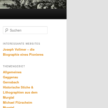
S
u
c
h
INTERESSANTE WEBSITES
e
Joseph Vollmer – die
n
Biographie eines Pionieres
THEMENGEBIET
Allgemeines
Gaggenau
Gernsbach
Historische Stiche &
Lithographien aus dem
Murgtal
Michael Flürscheim
Murgtal